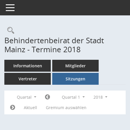
Toggle navigation
Rechercheauswahl
Behindertenbeirat der Stadt
Mainz - Termine 2018
Informationen
Mitglieder
Vertreter
Sitzungen
Quartal
Quartal 1
2018
Aktuell
Gremium auswählen