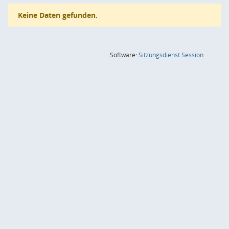
Keine Daten gefunden.
(Wird in
Software:
Sitzungsdienst
Session