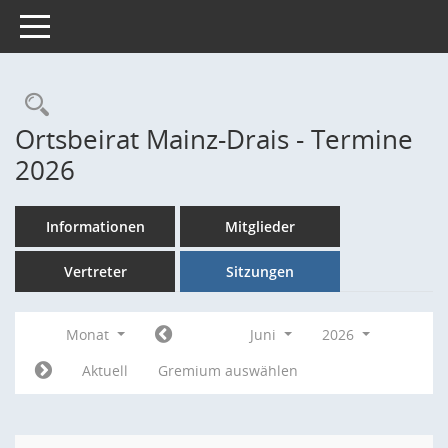
Toggle navigation
Rechercheauswahl
Ortsbeirat Mainz-Drais - Termine
2026
Informationen
Mitglieder
Vertreter
Sitzungen
Monat
Juni
2026
Aktuell
Gremium auswählen