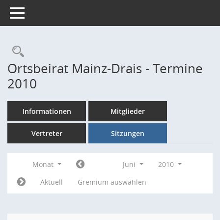
Toggle navigation
Rechercheauswahl
Ortsbeirat Mainz-Drais - Termine
2010
Informationen
Mitglieder
Vertreter
Sitzungen
Monat
Juni
2010
Aktuell
Gremium auswählen