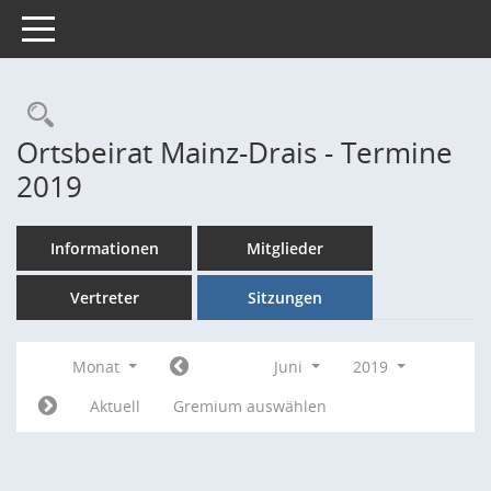
Toggle navigation
Rechercheauswahl
Ortsbeirat Mainz-Drais - Termine
2019
Informationen
Mitglieder
Vertreter
Sitzungen
Monat
Juni
2019
Aktuell
Gremium auswählen