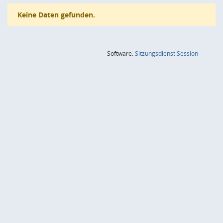
Keine Daten gefunden.
(Wird in
Software:
Sitzungsdienst
Session