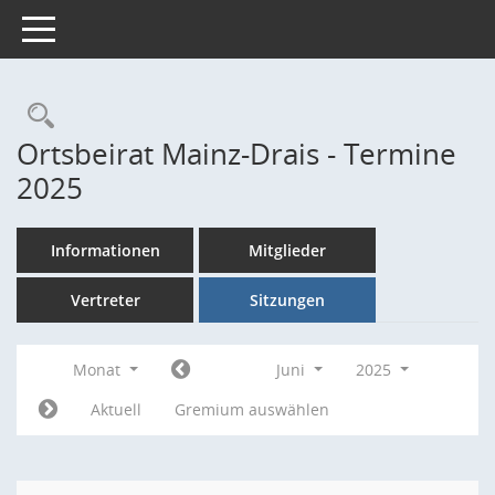
Toggle navigation
Rechercheauswahl
Ortsbeirat Mainz-Drais - Termine
2025
Informationen
Mitglieder
Vertreter
Sitzungen
Monat
Juni
2025
Aktuell
Gremium auswählen