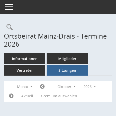
Toggle navigation
Rechercheauswahl
Ortsbeirat Mainz-Drais - Termine
2026
Informationen
Mitglieder
Vertreter
Sitzungen
Monat
Oktober
2026
Aktuell
Gremium auswählen