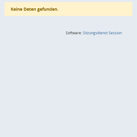
Keine Daten gefunden.
(Wird in
Software:
Sitzungsdienst
Session