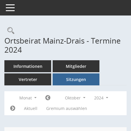
Toggle navigation
Rechercheauswahl
Ortsbeirat Mainz-Drais - Termine
2024
Informationen
Mitglieder
Vertreter
Sitzungen
Monat
Oktober
2024
Aktuell
Gremium auswählen