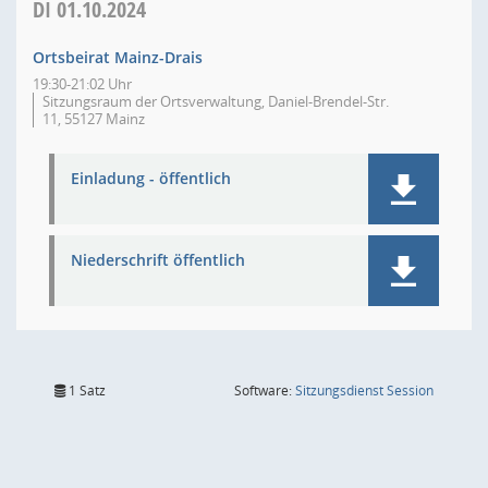
DI
01.10.2024
Ortsbeirat Mainz-Drais
19:30-21:02 Uhr
Sitzungsraum der Ortsverwaltung, Daniel-Brendel-Str.
11, 55127 Mainz
Einladung - öffentlich
Niederschrift öffentlich
(Wird in
1 Satz
Software:
Sitzungsdienst
Session