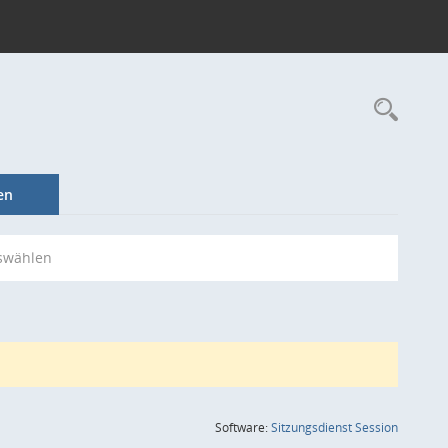
Rec
en
swählen
(Wird in
Software:
Sitzungsdienst
Session