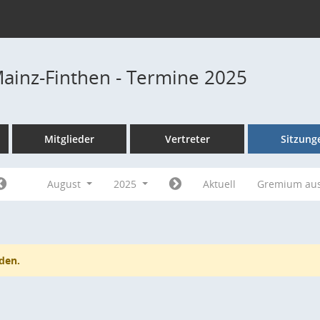
Mainz-Finthen - Termine 2025
Mitglieder
Vertreter
Sitzung
August
2025
Aktuell
Gremium au
den.