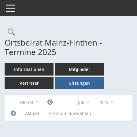
Toggle navigation
Rechercheauswahl
Ortsbeirat Mainz-Finthen -
Termine 2025
Informationen
Mitglieder
Vertreter
Sitzungen
Monat
Juli
2025
Aktuell
Gremium auswählen