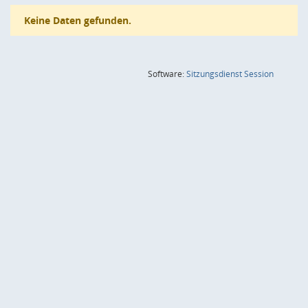
Keine Daten gefunden.
(Wird in
Software:
Sitzungsdienst
Session