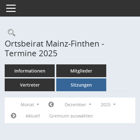
Toggle navigation
Rechercheauswahl
Ortsbeirat Mainz-Finthen -
Termine 2025
Informationen
Mitglieder
Vertreter
Sitzungen
Monat
Dezember
2025
Aktuell
Gremium auswählen