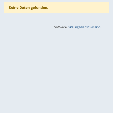
Keine Daten gefunden.
(Wird in
Software:
Sitzungsdienst
Session