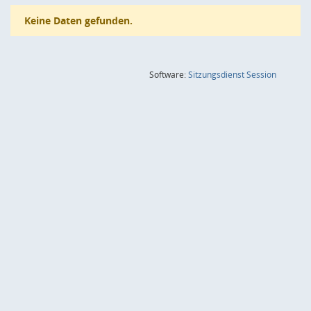
Keine Daten gefunden.
(Wird in
Software:
Sitzungsdienst
Session