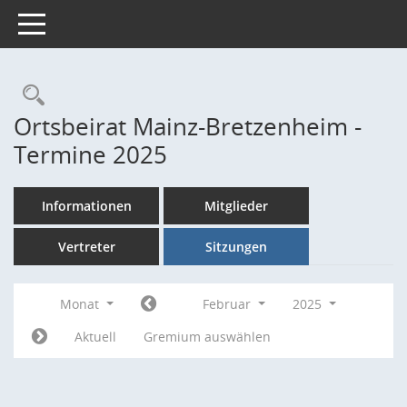
Toggle navigation
Rechercheauswahl
Ortsbeirat Mainz-Bretzenheim -
Termine 2025
Informationen
Mitglieder
Vertreter
Sitzungen
Monat
Februar
2025
Aktuell
Gremium auswählen