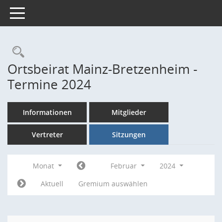
Toggle navigation
Rechercheauswahl
Ortsbeirat Mainz-Bretzenheim -
Termine 2024
Informationen
Mitglieder
Vertreter
Sitzungen
Monat
Februar
2024
Aktuell
Gremium auswählen