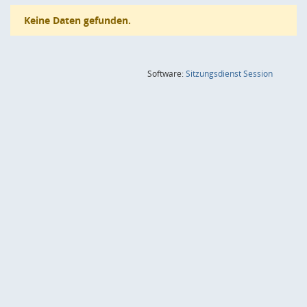
Keine Daten gefunden.
(Wird in
Software:
Sitzungsdienst
Session