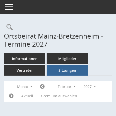
Toggle navigation
Rechercheauswahl
Ortsbeirat Mainz-Bretzenheim -
Termine 2027
Informationen
Mitglieder
Vertreter
Sitzungen
Monat
Februar
2027
Aktuell
Gremium auswählen