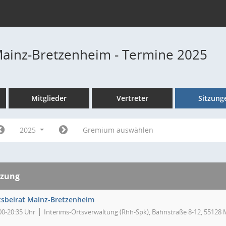
Mainz-Bretzenheim - Termine 2025
Mitglieder
Vertreter
Sitzung
2025
Gremium auswählen
tzung
tsbeirat Mainz-Bretzenheim
00-20:35 Uhr
Interims-Ortsverwaltung (Rhh-Spk), Bahnstraße 8-12, 55128 