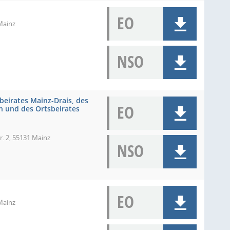
EO
Mainz
NSO
eirates Mainz-Drais, des
EO
n und des Ortsbeirates
r. 2, 55131 Mainz
NSO
EO
Mainz