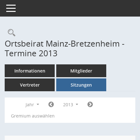
Toggle navigation
Rechercheauswahl
Ortsbeirat Mainz-Bretzenheim -
Termine 2013
Informationen
Mitglieder
Vertreter
Sitzungen
Jahr
2013
Gremium auswählen