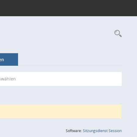
Rec
en
swählen
(Wird in
Software:
Sitzungsdienst
Session