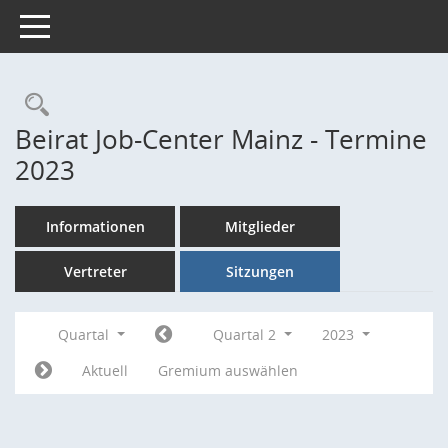
Toggle navigation
Rechercheauswahl
Beirat Job-Center Mainz - Termine
2023
Informationen
Mitglieder
Vertreter
Sitzungen
Quartal
Quartal 2
2023
Aktuell
Gremium auswählen