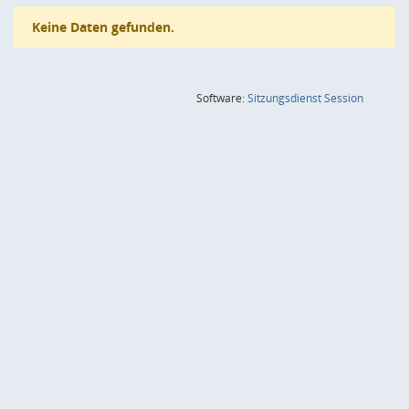
Keine Daten gefunden.
(Wird in
Software:
Sitzungsdienst
Session