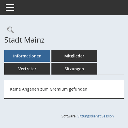
Toggle navigation
Rechercheauswahl
Stadt Mainz
Informationen
Mitglieder
Vertreter
Sitzungen
Keine Angaben zum Gremium gefunden.
(Wird in
Software:
Sitzungsdienst
Session