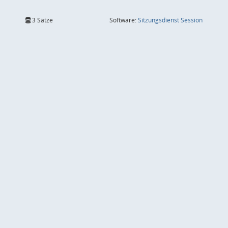
(Wird in
3 Sätze
Software:
Sitzungsdienst
Session