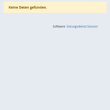
Keine Daten gefunden.
(Wird in
Software:
Sitzungsdienst
Session