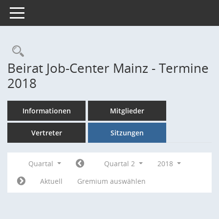
Toggle navigation
Rechercheauswahl
Beirat Job-Center Mainz - Termine
2018
Informationen
Mitglieder
Vertreter
Sitzungen
Quartal
Quartal 2
2018
Aktuell
Gremium auswählen