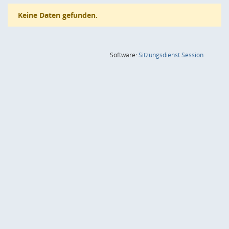
Keine Daten gefunden.
(Wird in
Software:
Sitzungsdienst
Session