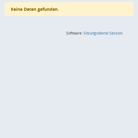
Keine Daten gefunden.
(Wird in
Software:
Sitzungsdienst
Session