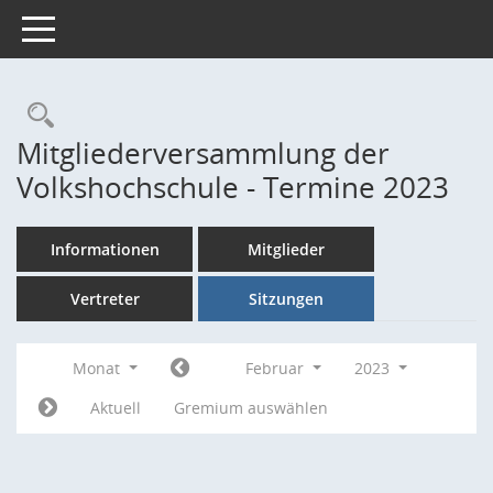
Toggle navigation
Rechercheauswahl
Mitgliederversammlung der
Volkshochschule - Termine 2023
Informationen
Mitglieder
Vertreter
Sitzungen
Monat
Februar
2023
Aktuell
Gremium auswählen