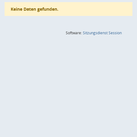
Keine Daten gefunden.
(Wird in
Software:
Sitzungsdienst
Session