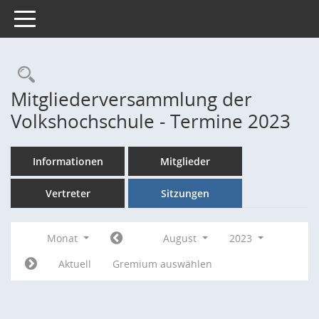
Toggle navigation
Rechercheauswahl
Mitgliederversammlung der
Volkshochschule - Termine 2023
Informationen
Mitglieder
Vertreter
Sitzungen
Monat
August
2023
Aktuell
Gremium auswählen