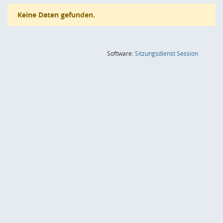
Keine Daten gefunden.
(Wird in
Software:
Sitzungsdienst
Session