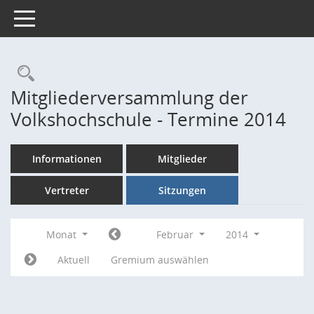
Toggle navigation
Rechercheauswahl
Mitgliederversammlung der
Volkshochschule - Termine 2014
Informationen
Mitglieder
Vertreter
Sitzungen
Monat
Februar
2014
Aktuell
Gremium auswählen