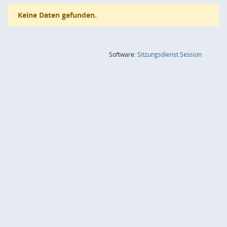
Keine Daten gefunden.
(Wird in
Software:
Sitzungsdienst
Session