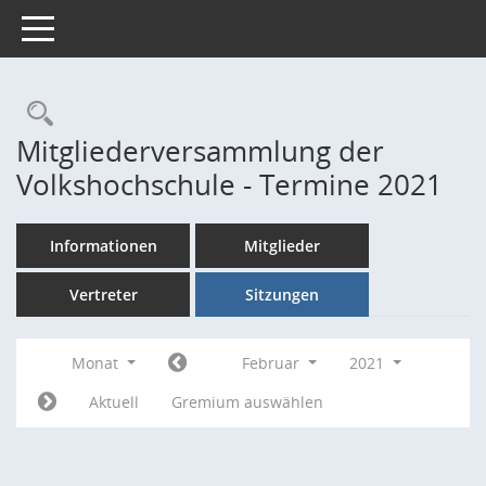
Toggle navigation
Rechercheauswahl
Mitgliederversammlung der
Volkshochschule - Termine 2021
Informationen
Mitglieder
Vertreter
Sitzungen
Monat
Februar
2021
Aktuell
Gremium auswählen