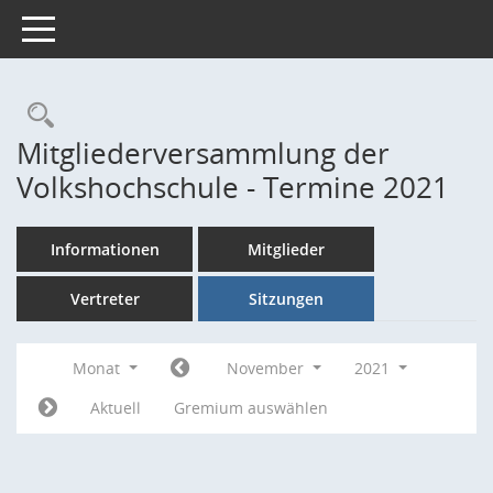
Toggle navigation
Rechercheauswahl
Mitgliederversammlung der
Volkshochschule - Termine 2021
Informationen
Mitglieder
Vertreter
Sitzungen
Monat
November
2021
Aktuell
Gremium auswählen