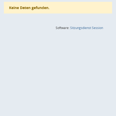
Keine Daten gefunden.
(Wird in
Software:
Sitzungsdienst
Session