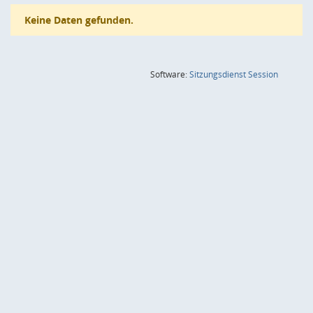
Keine Daten gefunden.
(Wird in
Software:
Sitzungsdienst
Session