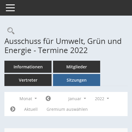
Toggle navigation
Rechercheauswahl
Ausschuss für Umwelt, Grün und
Energie - Termine 2022
Informationen
Mitglieder
Vertreter
Sitzungen
Monat
Januar
2022
Aktuell
Gremium auswählen