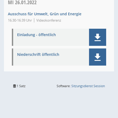
MI
26.01.2022
Ausschuss für Umwelt, Grün und Energie
16:30-16:39 Uhr
Videokonferenz
Einladung - öffentlich
Niederschrift öffentlich
(Wird in
1 Satz
Software:
Sitzungsdienst
Session