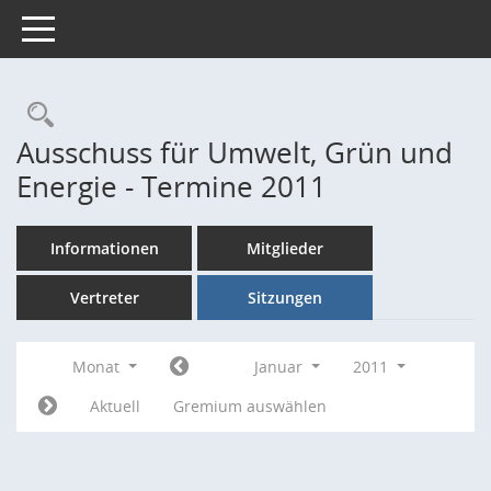
Toggle navigation
Rechercheauswahl
Ausschuss für Umwelt, Grün und
Energie - Termine 2011
Informationen
Mitglieder
Vertreter
Sitzungen
Monat
Januar
2011
Aktuell
Gremium auswählen