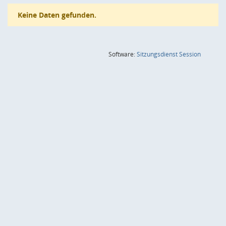
Keine Daten gefunden.
(Wird in
Software:
Sitzungsdienst
Session