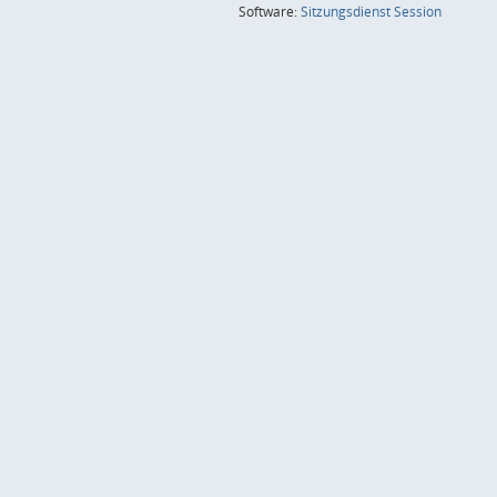
(Wird in
Software:
Sitzungsdienst
Session