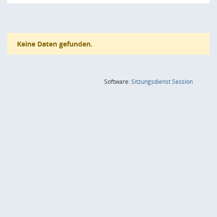
Keine Daten gefunden.
(Wird in
Software:
Sitzungsdienst
Session