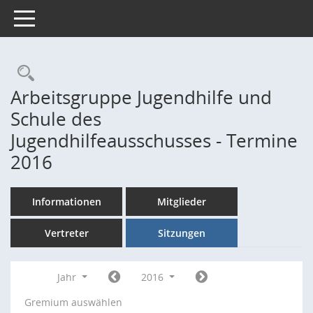
Toggle navigation
Rechercheauswahl
Arbeitsgruppe Jugendhilfe und
Schule des
Jugendhilfeausschusses - Termine
2016
Informationen
Mitglieder
Vertreter
Sitzungen
Jahr
2016
Gremium auswählen