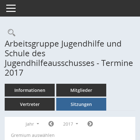
Toggle navigation
Rechercheauswahl
Arbeitsgruppe Jugendhilfe und
Schule des
Jugendhilfeausschusses - Termine
2017
Informationen
Mitglieder
Vertreter
Sitzungen
Jahr
2017
Gremium auswählen