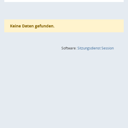
Keine Daten gefunden.
(Wird in
Software:
Sitzungsdienst
Session