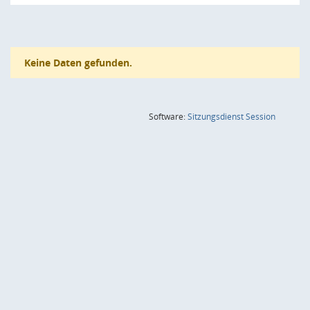
Keine Daten gefunden.
(Wird in
Software:
Sitzungsdienst
Session