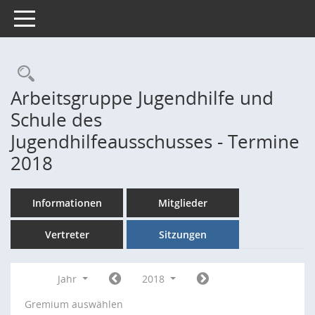
Toggle navigation
Rechercheauswahl
Arbeitsgruppe Jugendhilfe und
Schule des
Jugendhilfeausschusses - Termine
2018
Informationen
Mitglieder
Vertreter
Sitzungen
Jahr
2018
Gremium auswählen