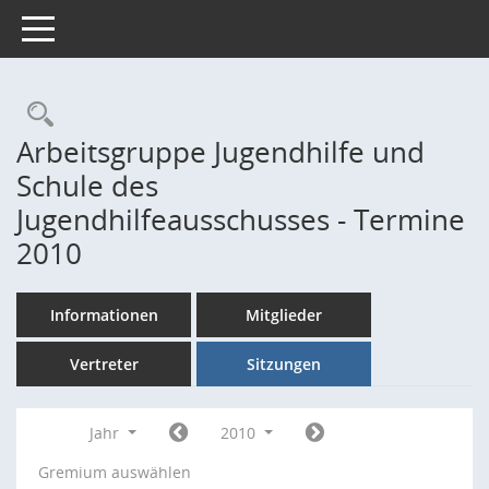
Toggle navigation
Rechercheauswahl
Arbeitsgruppe Jugendhilfe und
Schule des
Jugendhilfeausschusses - Termine
2010
Informationen
Mitglieder
Vertreter
Sitzungen
Jahr
2010
Gremium auswählen