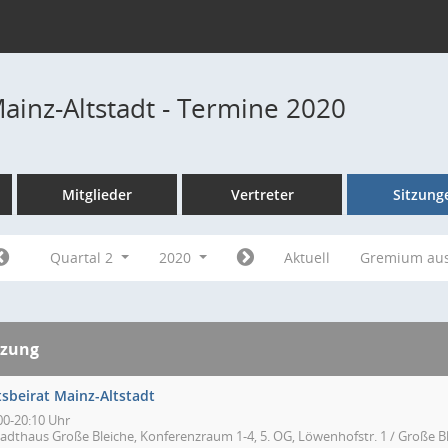
Mainz-Altstadt - Termine 2020
Mitglieder
Vertreter
Sitzung
Quartal 2
2020
Aktuell
Gremium au
tzung
tsbeirat Mainz-Altstadt
00-20:10 Uhr
tadthaus Große Bleiche, Konferenzraum 1-4, 5. OG, Löwenhofstr. 1 / Große Bl