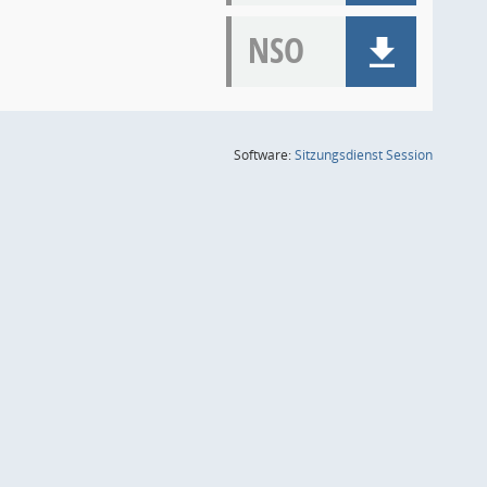
NSO
(Wird in
Software:
Sitzungsdienst
Session