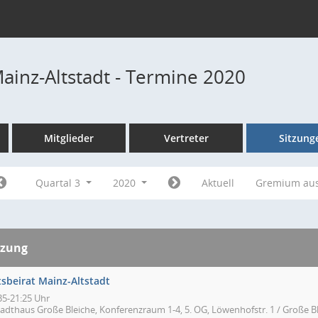
Mainz-Altstadt - Termine 2020
Mitglieder
Vertreter
Sitzung
Quartal 3
2020
Aktuell
Gremium au
tzung
tsbeirat Mainz-Altstadt
35-21:25 Uhr
tadthaus Große Bleiche, Konferenzraum 1-4, 5. OG, Löwenhofstr. 1 / Große Bl