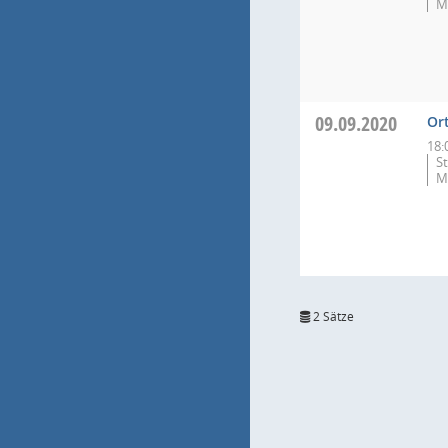
M
09.09.2020
Or
18:
S
M
2 Sätze