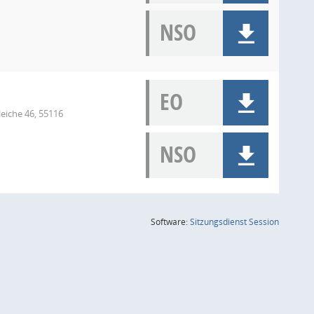
NSO
EO
eiche 46, 55116
NSO
(Wird in
Software:
Sitzungsdienst
Session