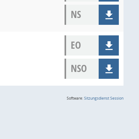
NS
EO
NSO
(Wird in
Software:
Sitzungsdienst
Session