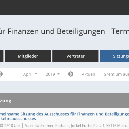
ür Finanzen und Beteiligungen - Ter
Mitglieder
Vertreter
Sitzung
April
2019
Aktuell
Gremium au
tzung
meinsame Sitzung des Ausschusses für Finanzen und Beteiligung
rkehrsausschusses
00-17:10 Uhr
Valencia-Zimmer, Rathaus, Jockel-Fuchs-Platz 1, 55116 Mainz