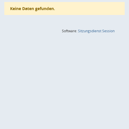
Keine Daten gefunden.
(Wird in
Software:
Sitzungsdienst
Session