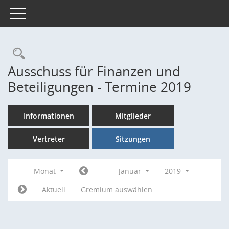
Toggle navigation
Rechercheauswahl
Ausschuss für Finanzen und
Beteiligungen - Termine 2019
Informationen
Mitglieder
Vertreter
Sitzungen
Monat
Januar
2019
Aktuell
Gremium auswählen