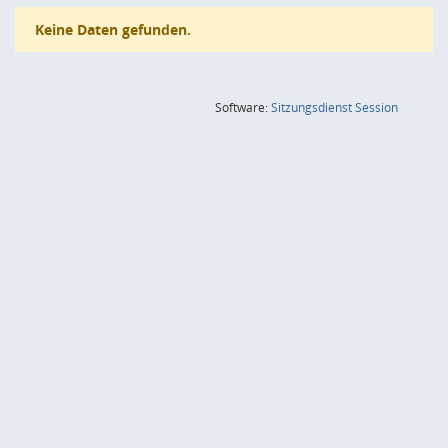
Keine Daten gefunden.
(Wird in
Software:
Sitzungsdienst
Session