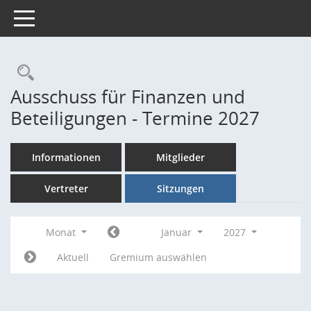
Toggle navigation
Rechercheauswahl
Ausschuss für Finanzen und
Beteiligungen - Termine 2027
Informationen
Mitglieder
Vertreter
Sitzungen
Monat
Januar
2027
Aktuell
Gremium auswählen