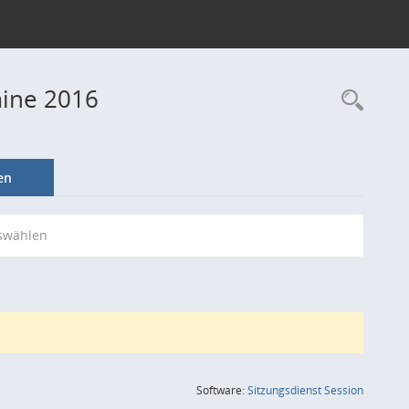
mine 2016
Rec
en
swählen
(Wird in
Software:
Sitzungsdienst
Session