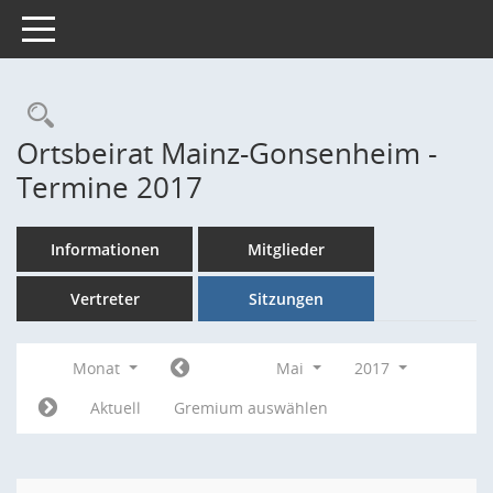
Toggle navigation
Rechercheauswahl
Ortsbeirat Mainz-Gonsenheim -
Termine 2017
Informationen
Mitglieder
Vertreter
Sitzungen
Monat
Mai
2017
Aktuell
Gremium auswählen