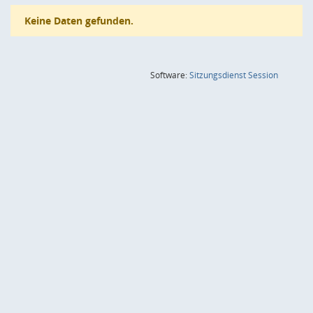
Keine Daten gefunden.
(Wird in
Software:
Sitzungsdienst
Session