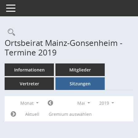
Toggle navigation
Rechercheauswahl
Ortsbeirat Mainz-Gonsenheim -
Termine 2019
Informationen
Mitglieder
Vertreter
Sitzungen
Monat
Mai
2019
Aktuell
Gremium auswählen