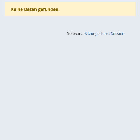
Keine Daten gefunden.
(Wird in
Software:
Sitzungsdienst
Session