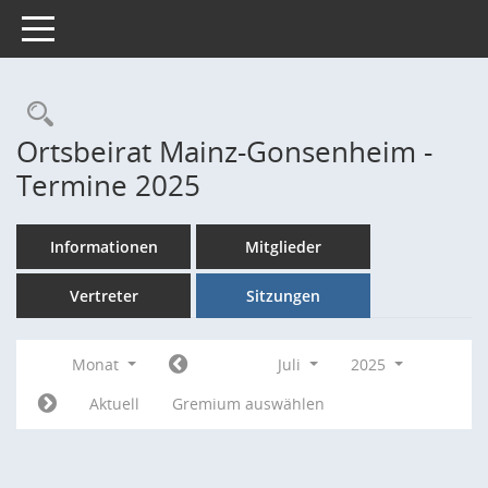
Toggle navigation
Rechercheauswahl
Ortsbeirat Mainz-Gonsenheim -
Termine 2025
Informationen
Mitglieder
Vertreter
Sitzungen
Monat
Juli
2025
Aktuell
Gremium auswählen