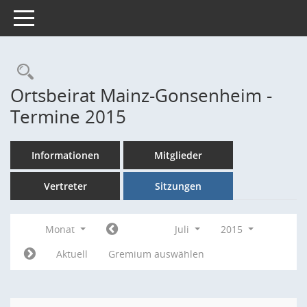
Toggle navigation
Rechercheauswahl
Ortsbeirat Mainz-Gonsenheim -
Termine 2015
Informationen
Mitglieder
Vertreter
Sitzungen
Monat
Juli
2015
Aktuell
Gremium auswählen