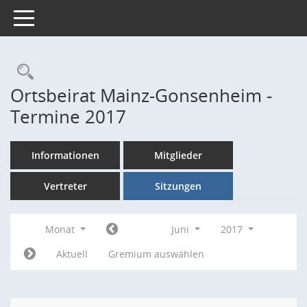
Toggle navigation
Rechercheauswahl
Ortsbeirat Mainz-Gonsenheim -
Termine 2017
Informationen
Mitglieder
Vertreter
Sitzungen
Monat
Juni
2017
Aktuell
Gremium auswählen