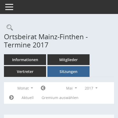
Toggle navigation
Rechercheauswahl
Ortsbeirat Mainz-Finthen -
Termine 2017
Informationen
Mitglieder
Vertreter
Sitzungen
Monat
Mai
2017
Aktuell
Gremium auswählen