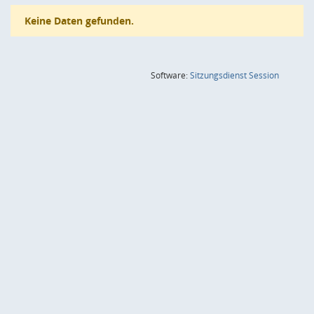
Keine Daten gefunden.
(Wird in
Software:
Sitzungsdienst
Session