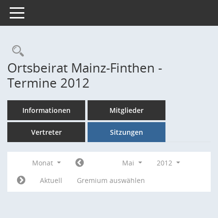
Toggle navigation
Rechercheauswahl
Ortsbeirat Mainz-Finthen -
Termine 2012
Informationen
Mitglieder
Vertreter
Sitzungen
Monat
Mai
2012
Aktuell
Gremium auswählen