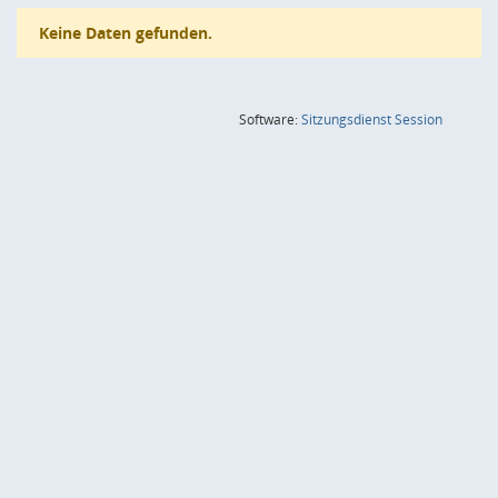
Keine Daten gefunden.
(Wird in
Software:
Sitzungsdienst
Session