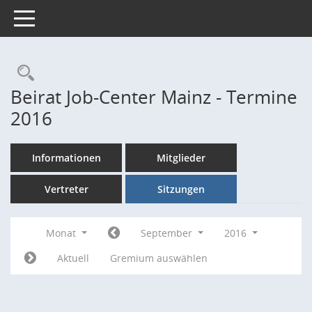
Toggle navigation
Rechercheauswahl
Beirat Job-Center Mainz - Termine
2016
Informationen
Mitglieder
Vertreter
Sitzungen
Monat
September
2016
Aktuell
Gremium auswählen