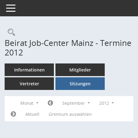
Toggle navigation
Rechercheauswahl
Beirat Job-Center Mainz - Termine
2012
Informationen
Mitglieder
Vertreter
Sitzungen
Monat
September
2012
Aktuell
Gremium auswählen