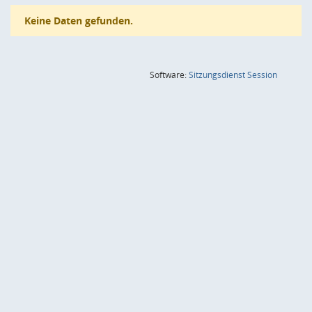
Keine Daten gefunden.
(Wird in
Software:
Sitzungsdienst
Session