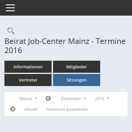
Toggle navigation
Rechercheauswahl
Beirat Job-Center Mainz - Termine
2016
Informationen
Mitglieder
Vertreter
Sitzungen
Monat
Dezember
2016
Aktuell
Gremium auswählen