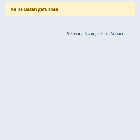
Keine Daten gefunden.
(Wird in
Software:
Sitzungsdienst
Session